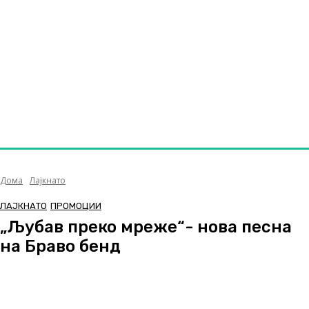
Дома
Лајкнато
ЛАЈКНАТО
ПРОМОЦИИ
„Љубав преко мреже“- нова песна
на Браво бенд
Facebook
Twitter
Pinterest
WhatsApp