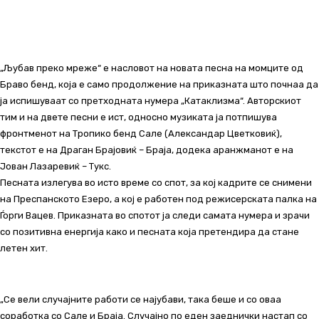
„Љубав преко мреже“ е насловот на новата песна на момците од
Браво бенд, која е само продолжение на приказната што почнаа да
ја испишуваат со претходната нумера „Катаклизма“. Авторскиот
тим и на двете песни е ист, односно музиката ја потпишува
фронтменот на Тропико бенд Сале (Александар Цветковиќ),
текстот е на Драган Брајовиќ – Браја, додека аранжманот е на
Јован Лазаревиќ – Тукс.
Песната излегува во исто време со спот, за кој кадрите се снимени
на Преспанското Езеро, а кој е работен под режисерската палка на
Ѓорги Вацев. Приказната во спотот ја следи самата нумера и зрачи
со позитивна енергија како и песната која претендира да стане
летен хит.
„Се вели случајните работи се најубави, така беше и со оваа
соработка со Сале и Браја. Случајно по еден заеднички настап со