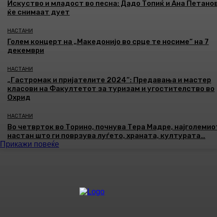
Искуство и младост во песна: Дадо Топиќ и Ана Петано
ќе снимаат дует
НАСТАНИ
Голем концерт на „Македонијо во срце те носиме“ на 7
декември
НАСТАНИ
„Гастромак и пријателите 2024“: Предавања и мастер
класови на Факултетот за туризам и угостителство во
Охрид
НАСТАНИ
Во четврток во Торино, почнува Тера Мадре, најголемио
настан што ги поврзува луѓето, храната, културата…
Прикажи повеќе