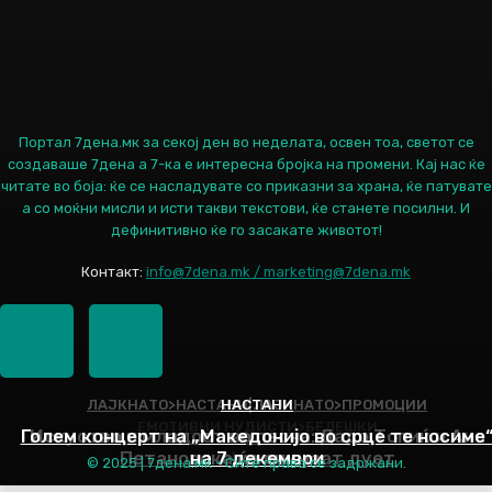
Портал 7дена.мк за секој ден во неделата, освен тоа, светот се
создаваше 7дена а 7-ка е интересна бројка на промени. Кај нас ќе
читате во боја: ќе се насладувате со приказни за храна, ќе патувате
а со моќни мисли и исти такви текстови, ќе станете посилни. И
дефинитивно ќе го засакате животот!
Контакт:
info@7dena.mk / marketing@7dena.mk
ЛАЈКНАТО>НАСТАНИ|ЛАЈКНАТО>ПРОМОЦИИ
НАСТАНИ
ЕМОТИВНИ НУДИСТИ>БЕЛЕШКИ
Голем концерт на „Македонијо во срце те носиме
Искуство и младост во песна: Дадо Топиќ и Ана
Петановска ќе снимаат дует
на 7 декември
Наслов
© 2025 | 7дена.мк - Сите права се задржани.