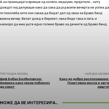
А на промоцијата вриеше од колеги, медиуми, пријатели… ниту
дождот кој делуваше како да сака да ја расипе вечерта не успеа да
ги поколеба сите кои сакаа да бидат дел од оваа за Браво бенд
важна вечер. Велат дожд е бериќет, нека биде така и сега, и
наскоро да има уште едно големо браво за дечките од Браво бенд.
Facebook
Twitter
Pinterest
WhatsApp
ПРЕТХОДНА ОБЈАВА,
НАРЕДНА ОБЈАВА
Шеф Бобан Билбиловски:
Како до добро расположение:
Америка како чекор поблиску
Позитивна мисла и уште
до сонот
нешто!
МОЖЕ ДА ВЕ ИНТЕРЕСИРА..