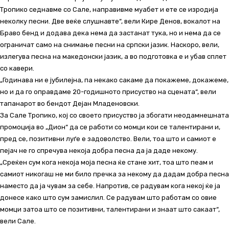
Тропико седнавме со Сале, направивме муабет и ете се изродија
неколку песни. Две веќе слушнавте“, вели Кире Денов, вокалот на
Браво бенд и додава дека нема да застанат тука, но и нема да се
ограничат само на снимање песни на српски јазик. Наскоро, вели,
излегува песна на македонски јазик, а во подготовка е и убав сплет
со кавери.
„Годинава ни е јубилејна, па некако сакаме да покажеме, докажеме,
но и да го оправдаме 20-годишното присуство на сцената“, вели
тапанарот во бендот Дејан Младеновски.
За Сале Тропико, кој со своето присуство ја збогати неодамнешната
промоција во „Дион“ да се работи со момци кои се талентирани и,
пред се, позитивни луѓе е задоволство. Вели, тоа што и самиот е
пејач не го спречува некоја добра песна да ја даде некому.
„Среќен сум кога некоја моја песна ќе стане хит, тоа што пеам и
самиот никогаш не ми било пречка за некому да дадам добра песна
наместо да ја чувам за себе. Напротив, се радувам кога некој ќе ја
донесе како што сум замислил. Се радувам што работам со овие
момци затоа што се позитивни, талентирани и знаат што сакаат“,
вели Сале.