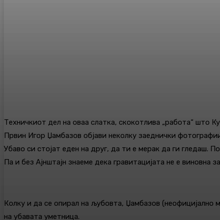
Техничкиот дел на оваа слатка, скокотлива „работа“ што Ку
Првин Игор Џамбазов објави неколку заеднички фотографии н
Убаво си стојат еден на друг, да ти е мерак да ги гледаш. 
Па и без Ајнштајн знаеме дека гравитацијата не е виновна
Колку и да се опирал на љубовта, Џамбазов (неофицијално 
на убавата уметница.