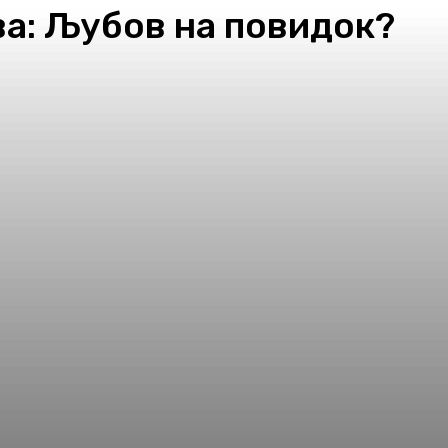
а: Љубов на повидок?
pp