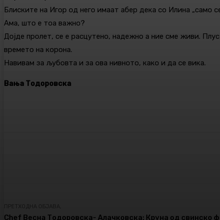
Блиските на Игор од него имаат абер дека со Илина „само с
Ама, што е тоа важно?
Дојде пролет, се е расцутено, надежно а ние сме живи. Плу
времето на корона.
Навивам за љубовта и за ова нивното, како и да се вика.
Вања Тодоровска
Сподели
Facebook
Twitter
ПРЕТХОДНА ОБЈАВА,
Chef Весна Тодоровска- Алачковска: Круна од свинско 