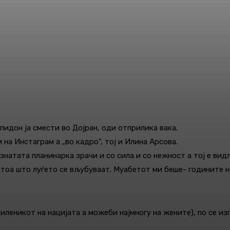
пидон ја смести во Дојран, оди отприлика вака.
а Инстаграм а „во кадро“, тој и Илина Арсова.
Познатата планинарка зрачи и со сила и со нежност а тој е ви
 затоа што луѓето се вљубуваат. Муабетот ми беше- годините
миленикот на нацијата а можеби најмногу на жените), по се 