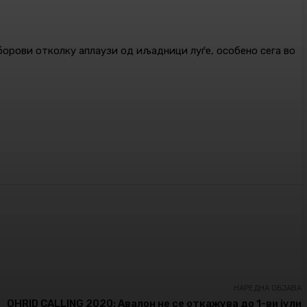
зборови отколку аплаузи од иљадници луѓе, особено сега во
НАРЕДНА ОБЈАВА
OHRID CALLING 2020: Авалон не се откажува до 1-ви јули