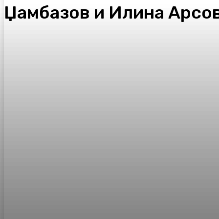
Џамбазов и Илина Арсов
Facebook
Twitter
Pinterest
WhatsA