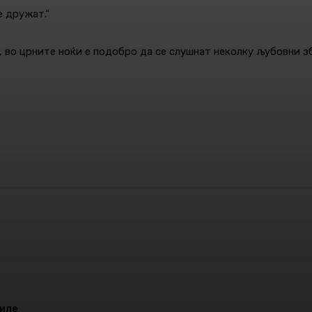
е дружат.“
с, во црните ноќи е подобро да се слушнат неколку љубовни 
Pinterest
WhatsApp
филе