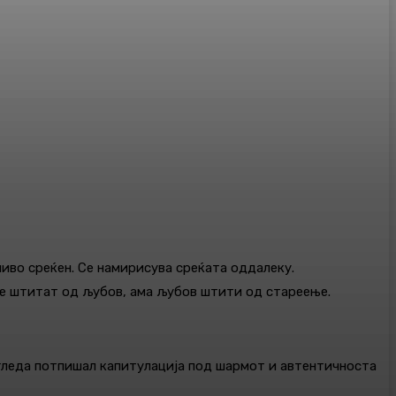
дливо среќен. Се намирисува среќата оддалеку.
 не штитат од љубов, ама љубов штити од стареење.
изгледа потпишал капитулација под шармот и автентичноста