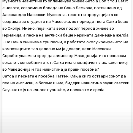
Музиката навистина го оплеменува живеењето а Don`t You Get It
е новата, современа балада на Сања Лефкова, потпишана од
Александар Масевски. Музиката, текстот и продукцијата се
создаваа во студиото на Масевски, во периодот кога Сања беше
во Скопје. Имено, пејачката веќе подолг период живее во
Германија, а песна на англиски беше нејзината дамнешна желба.
– Со Сања снимивме три песни, а работата околу креирањето на
композициите таа целосно ми ја довери, вели Масевски. –
Соработувавме и пред да замине од Македонија, и го познавам
вокалот, сензибилитетот, Сања има специфичен глас, како никој
во Македонија и тоа навистина ја прави посебна.“
Затоа и песната е посебна. Патем, Сања си го оствари сонот да
пее на англиски, а богами и ние, бидејќи навистина звучи светски.
Слушнете ја на каналот youtube, и посакајте и среќа.
Facebook
Twitter
Pinterest
WhatsA