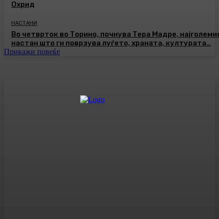
Охрид
НАСТАНИ
Во четврток во Торино, почнува Тера Мадре, најголеми
настан што ги поврзува луѓето, храната, културата…
Прикажи повеќе