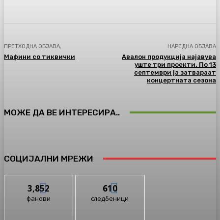
ПРЕТХОДНА ОБЈАВА,
НАРЕДНА ОБЈАВА
Мафини со тиквички
Авалон продукција најавува
уште три проекти. По 13
септември ја затвараат
концертната сезона
МОЖЕ ДА ВЕ ИНТЕРЕСИРА..
СОЦИЈАЛНИ МРЕЖИ
3,852
610
фанови
следбеници