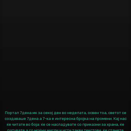
Портал 7дена.мк за секој ден во неделата, освен тоа, светот се
создаваше 7дена а 7-ка е интересна бројка на промени. Кај нас
ќе читате во боја: ќе се насладувате со приказни за храна, ќе
патувате а со моќни мисли и исти такви текстови, ќе станете