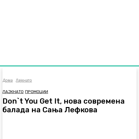
Дома
Лајкнато
ЛАЈКНАТО
ПРОМОЦИИ
Don`t You Get It, нова современа
балада на Сања Лефкова
Facebook
Twitter
Pinterest
WhatsA