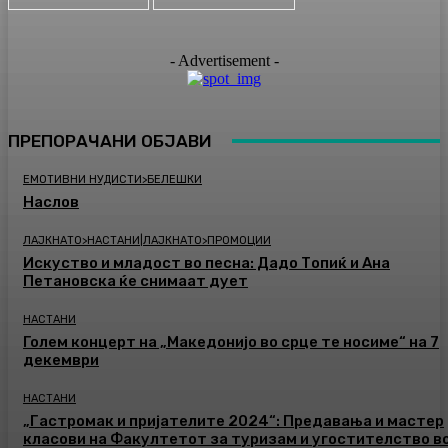
- Advertisement -
ПРЕПОРАЧАНИ ОБЈАВИ
ЕМОТИВНИ НУДИСТИ>БЕЛЕШКИ
Наслов
ЛАЈКНАТО>НАСТАНИ|ЛАЈКНАТО>ПРОМОЦИИ
Искуство и младост во песна: Дадо Топиќ и Ана
Петановска ќе снимаат дует
НАСТАНИ
Голем концерт на „Македонијо во срце те носиме“ на 7
декември
НАСТАНИ
„Гастромак и пријателите 2024“: Предавања и мастер
класови на Факултетот за туризам и угостителство в