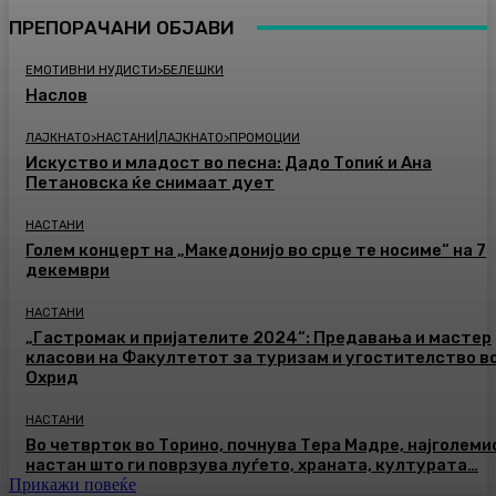
ПРЕПОРАЧАНИ ОБЈАВИ
ЕМОТИВНИ НУДИСТИ>БЕЛЕШКИ
Наслов
ЛАЈКНАТО>НАСТАНИ|ЛАЈКНАТО>ПРОМОЦИИ
Искуство и младост во песна: Дадо Топиќ и Ана
Петановска ќе снимаат дует
НАСТАНИ
Голем концерт на „Македонијо во срце те носиме“ на 7
декември
НАСТАНИ
„Гастромак и пријателите 2024“: Предавања и мастер
класови на Факултетот за туризам и угостителство в
Охрид
НАСТАНИ
Во четврток во Торино, почнува Тера Мадре, најголеми
настан што ги поврзува луѓето, храната, културата…
Прикажи повеќе