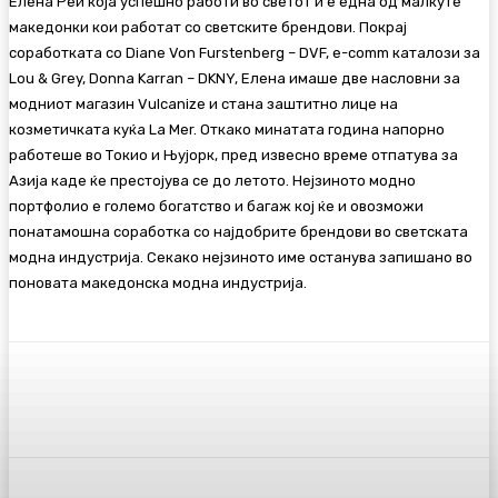
Елена Реи која успешно работи во светот и е една од малкуте
македонки кои работат со светските брендови. Покрај
соработката со Diane Von Furstenberg – DVF, e-comm каталози за
Lou & Grey, Donna Karran – DKNY, Елена имаше две насловни за
модниот магазин Vulcanize и стана заштитно лице на
козметичката куќа La Mer. Откако минатата година напорно
работеше во Токио и Њујорк, пред извесно време отпатува за
Азија каде ќе престојува се до летото. Нејзиното модно
портфолио е големо богатство и багаж кој ќе и овозможи
понатамошна соработка со најдобрите брендови во светската
модна индустрија. Секако нејзиното име останува запишано во
поновата македонска модна индустрија.
Facebook
Twitter
Pinterest
WhatsA