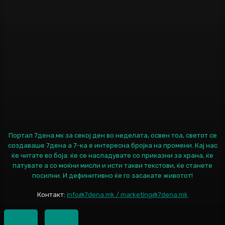
Портал 7дена.мк за секој ден во неделата, освен тоа, светот се
создаваше 7дена а 7-ка е интересна бројка на промени. Кај нас
ќе читате во боја: ќе се насладувате со приказни за храна, ќе
патувате а со моќни мисли и исти такви текстови, ќе станете
посилни. И дефинитивно ќе го засакате животот!
Контакт:
info@7dena.mk / marketing@7dena.mk