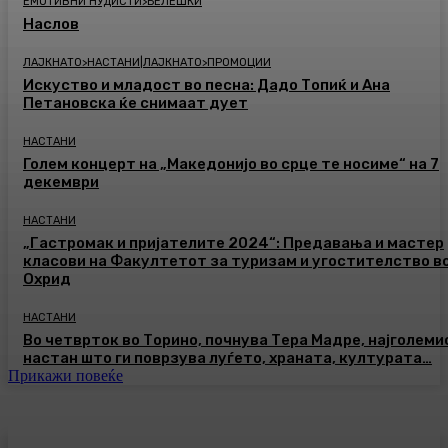
ЕМОТИВНИ НУДИСТИ>БЕЛЕШКИ
Наслов
ЛАЈКНАТО>НАСТАНИ|ЛАЈКНАТО>ПРОМОЦИИ
Искуство и младост во песна: Дадо Топиќ и Ана
Петановска ќе снимаат дует
НАСТАНИ
Голем концерт на „Македонијо во срце те носиме“ на 7
декември
НАСТАНИ
„Гастромак и пријателите 2024“: Предавања и мастер
класови на Факултетот за туризам и угостителство в
Охрид
НАСТАНИ
Во четврток во Торино, почнува Тера Мадре, најголеми
настан што ги поврзува луѓето, храната, културата…
Прикажи повеќе