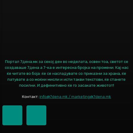
Портал 7дена.мк за секој ден во неделата, освен тоа, светот се
создаваше 7дена а 7-ка е интересна бројка на промени. Кај нас
ќе читате во боја: ќе се насладувате со приказни за храна, ќе
патувате а со моќни мисли и исти такви текстови, ќе станете
посилни. И дефинитивно ќе го засакате животот!
Контакт:
info@7dena.mk / marketing@7dena.mk