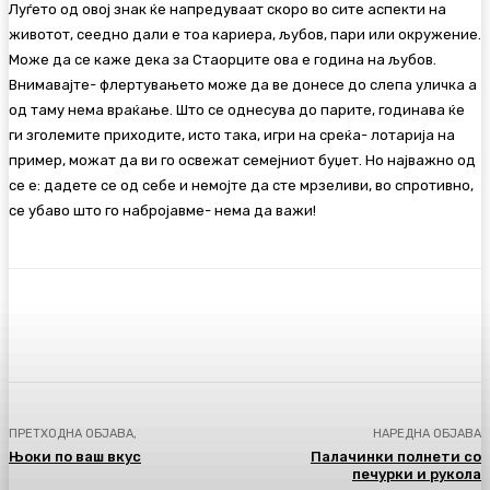
Луѓето од овој знак ќе напредуваат скоро во сите аспекти на
животот, сеедно дали е тоа кариера, љубов, пари или окружение.
Може да се каже дека за Стаорците ова е година на љубов.
Внимавајте- флертувањето може да ве донесе до слепа уличка а
од таму нема враќање. Што се однесува до парите, годинава ќе
ги зголемите приходите, исто така, игри на среќа- лотарија на
пример, можат да ви го освежат семејниот буџет. Но најважно од
се е: дадете се од себе и немојте да сте мрзеливи, во спротивно,
се убаво што го набројавме- нема да важи!
Facebook
Twitter
Pinterest
WhatsA
ПРЕТХОДНА ОБЈАВА,
НАРЕДНА ОБЈАВА
Њоки по ваш вкус
Палачинки полнети со
печурки и рукола