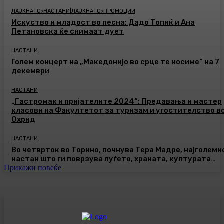
ЛАЈКНАТО>НАСТАНИ|ЛАЈКНАТО>ПРОМОЦИИ
Искуство и младост во песна: Дадо Топиќ и Ана
Петановска ќе снимаат дует
НАСТАНИ
Голем концерт на „Македонијо во срце те носиме“ на 7
декември
НАСТАНИ
„Гастромак и пријателите 2024“: Предавања и мастер
класови на Факултетот за туризам и угостителство в
Охрид
НАСТАНИ
Во четврток во Торино, почнува Тера Мадре, најголеми
настан што ги поврзува луѓето, храната, културата…
Прикажи повеќе