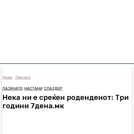
Дома
Лајкнато
ЛАЈКНАТО
НАСТАНИ
СЛАЈДЕР
Нека ни е среќен роденденот: Три
години 7дена.мк
Facebook
Twitter
Pinterest
WhatsA