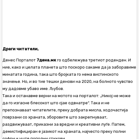
Драги читатели,
Денес Порталот
7дена.мк
го одбележува третиот роденден. И
ние, како и целата планета што поскоро сакаме да ја заборавиме
минатата година, така што бројката го нема вистинското
значење. Но, и во тие тешки денови на 2020, на болното чувство
му дадовме убаво име. Љубов.
Така и останавме верни на мотото на порталот: „Никој не може
да го изгасне блесокот што сјае одвнатре“. Така и не
препознаваат читателите, преку добрата мисла, ходочастија
поврзани со храната, зборовите што закрепнуваат,
раздвижуваат, приказни за вредни и креативни луѓе. Патем,
демистифициран е јазикот на храната, најчесто преку полни
софри и уште пополни стихови.