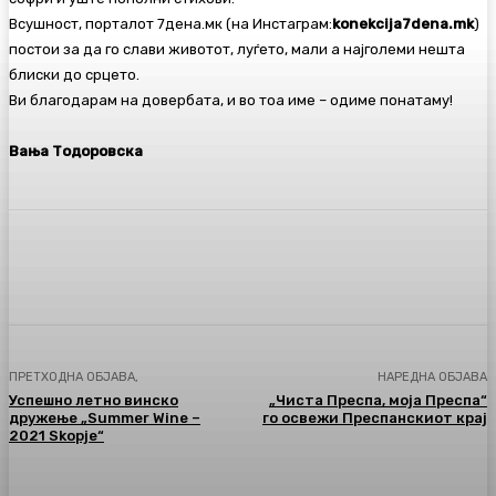
Всушност, порталот 7дена.мк (на Инстаграм:
konekcija7dena.mk
)
постои за да го слави животот, луѓето, мали а најголеми нешта
блиски до срцето.
Ви благодарам на довербата, и во тоа име – одиме понатаму!
Вања Тодоровска
Facebook
Twitter
Pinterest
WhatsA
ПРЕТХОДНА ОБЈАВА,
НАРЕДНА ОБЈАВА
Успешно летно винско
„Чиста Преспа, моја Преспа“
дружење „Summer Wine –
го освежи Преспанскиот крај
2021 Skopje“