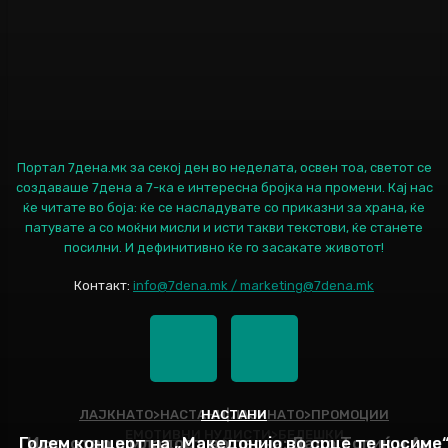
Портал 7дена.мк за секој ден во неделата, освен тоа, светот се
создаваше 7дена а 7-ка е интересна бројка на промени. Кај нас
ќе читате во боја: ќе се насладувате со приказни за храна, ќе
патувате а со моќни мисли и исти такви текстови, ќе станете
посилни. И дефинитивно ќе го засакате животот!
Контакт:
info@7dena.mk / marketing@7dena.mk
ЛАЈКНАТО>НАСТАНИ|ЛАЈКНАТО>ПРОМОЦИИ
НАСТАНИ
ЕМОТИВНИ НУДИСТИ>БЕЛЕШКИ
Голем концерт на „Македонијо во срце те носиме
Искуство и младост во песна: Дадо Топиќ и Ана