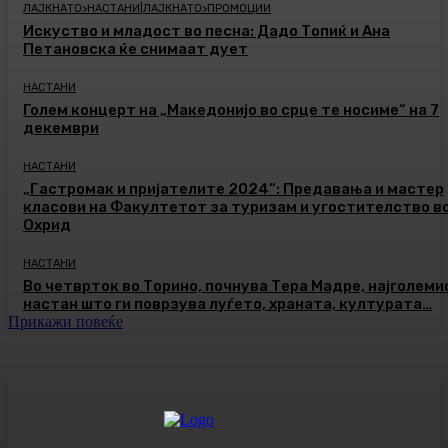
ЛАЈКНАТО>НАСТАНИ|ЛАЈКНАТО>ПРОМОЦИИ
Искуство и младост во песна: Дадо Топиќ и Ана
Петановска ќе снимаат дует
НАСТАНИ
Голем концерт на „Македонијо во срце те носиме“ на 7
декември
НАСТАНИ
„Гастромак и пријателите 2024“: Предавања и мастер
класови на Факултетот за туризам и угостителство в
Охрид
НАСТАНИ
Во четврток во Торино, почнува Тера Мадре, најголеми
настан што ги поврзува луѓето, храната, културата…
Прикажи повеќе