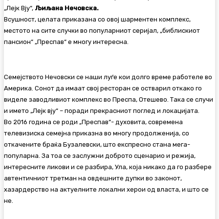
„Лејк Вју“,
Љиљана Нечовска.
Всушност, целата приказана со овој шарментен комплекс,
местото на сите случки во популарниот серијал, „библискиот
пансион“ „Преспав“ е многу интересна.
Семејството Нечовски се наши луѓе кои долго време работеле во
Америка. Сонот да имаат свој ресторан се остварил откако го
виделе заводливиот комплекс во Преспа, Отешево. Така се случи
и името „Лејк вју“ – поради прекрасниот поглед и локацијата.
Во 2016 година се роди „Преспав“- духовита, современа
телевизиска семејна приказна во многу продолженија, со
откачените браќа Бузалевски, што експресно стана мега-
популарна. За тоа се заслужни доброто сценарио и режија,
интересните ликови и се разбира, Ула, која никако да го разбере
автентичниот третман на овдешните дупки во законот,
хазардерство на актуелните локални херои од власта, и што се
не.