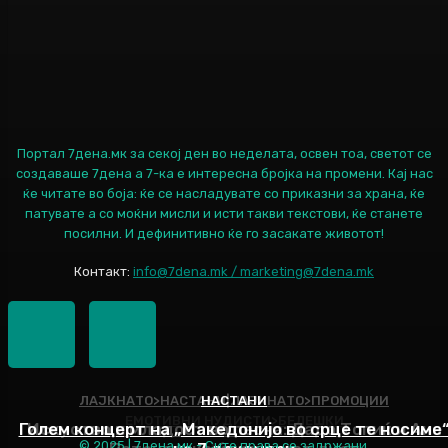
Портал 7дена.мк за секој ден во неделата, освен тоа, светот се
создаваше 7дена а 7-ка е интересна бројка на промени. Кај нас
ќе читате во боја: ќе се насладувате со приказни за храна, ќе
патувате а со моќни мисли и исти такви текстови, ќе станете
посилни. И дефинитивно ќе го засакате животот!
Контакт:
info@7dena.mk / marketing@7dena.mk
ЛАЈКНАТО>НАСТАНИ|ЛАЈКНАТО>ПРОМОЦИИ
НАСТАНИ
ЕМОТИВНИ НУДИСТИ>БЕЛЕШКИ
Голем концерт на „Македонијо во срце те носиме
Искуство и младост во песна: Дадо Топиќ и Ана
© 2025 | 7дена.мк - Сите права се задржани.