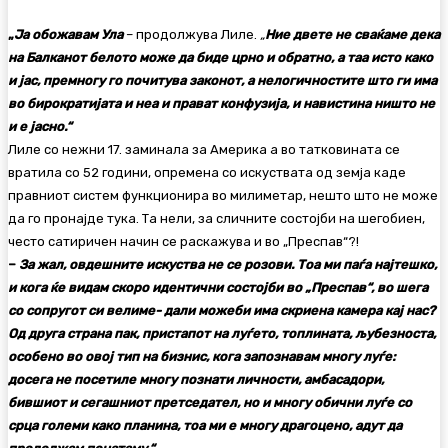
„
Ја обожавам Ула
– продолжува Лиле.
„
Ние двете не сваќаме дека
на Балканот белото може да биде црно и обратно, а таа исто како
и јас, премногу го почитува законот, а нелогичностите што ги има
во бирократијата и неа и прават конфузија, и навистина ништо не
и е јасно.“
Лиле со нежни 17. заминала за Америка а во татковината се
вратила со 52 години, опремена со искуствата од земја каде
правниот систем функционира во милиметар, нешто што не може
да го пронајде тука. Та нели, за сличните состојби на шегобиен,
често сатиричен начин се раскажува и во „Преспав“?!
–
За жал, овдешните искуства не се розови. Тоа ми паѓа најтешко,
и кога ќе видам скоро идентични состојби во „Преспав“, во шега
со сопругот си велиме- дали можеби има скриена камера кај нас?
Од друга страна пак, пристапот на луѓето, топлината, љубезноста,
особено во овој тип на бизнис, кога запознавам многу луѓе:
досега не посетиле многу познати личности, амбасадори,
бившиот и сегашниот
претседател, но и многу обични луѓе со
срца големи како планина, тоа ми е многу драгоцено, адут да