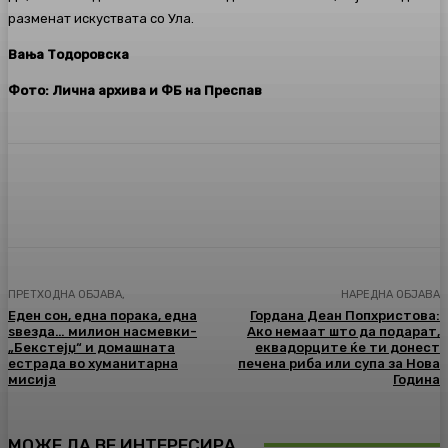
разменат искуствата со Ула.
Вања Тодоровска
Фото: Лична архива и ФБ на Преспав
Facebook
Twitter
Pinterest
WhatsA
ПРЕТХОДНА ОБЈАВА,
НАРЕДНА ОБЈАВА
Еден сон, една порака, една
Гордана Деан Попхристова:
ѕвезда… милион насмевки-
Ако немаат што да подарат,
„Бекстејџ“ и домашната
еквадорците ќе ти донест
естрада во хуманитарна
печена риба или супа за Нова
мисија
Година
МОЖЕ ДА ВЕ ИНТЕРЕСИРА..