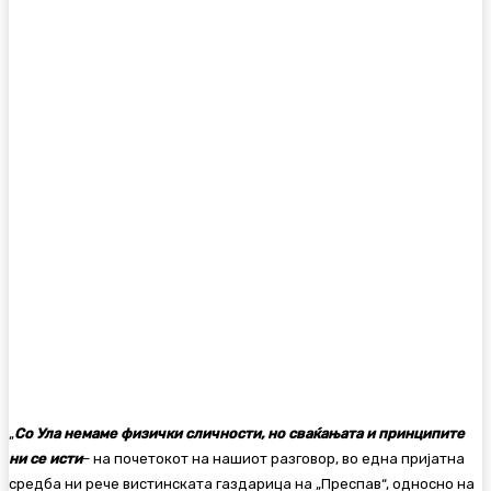
„
Со Ула немаме физички сличности, но сваќањата и принципите
ни се исти
– на почетокот на нашиот разговор, во една пријатна
средба ни рече вистинската газдарица на „Преспав“, односно на