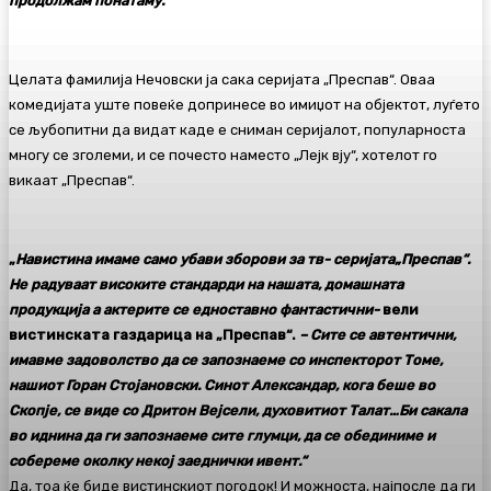
продолжам понатаму.“
Целата фамилија Нечовски ја сака серијата „Преспав“. Оваа
комедијата уште повеќе допринесе во имиџот на објектот, луѓето
се љубопитни да видат каде е сниман серијалот, популарноста
многу се зголеми, и се почесто наместо „Лејк вју“, хотелот го
викаат „Преспав“.
„
Навистина имаме само убави зборови за тв- серијата„Преспав“.
Не радуваат високите стандарди на нашата, домашната
продукција а актерите се едноставно фантастични-
вели
вистинската газдарица на „Преспав“.
– Сите се автентични,
имавме задоволство да се запознаеме со инспекторот Томе,
нашиот Горан Стојановски. Синот Александар, кога беше во
Скопје, се виде со Дритон Вејсели, духовитиот Талат…Би сакала
во иднина да ги запознаеме сите глумци, да се обединиме и
собереме околку некој заеднички ивент.“
Да, тоа ќе биде вистинскиот погодок! И можноста, најпосле да ги