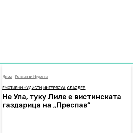
Дома
Емотивни Нудисти
ЕМОТИВНИ НУДИСТИ
ИНТЕРВЈУА
СЛАЈДЕР
Не Ула, туку Лиле е вистинската
газдарица на „Преспав“
Facebook
Twitter
Pinterest
WhatsA