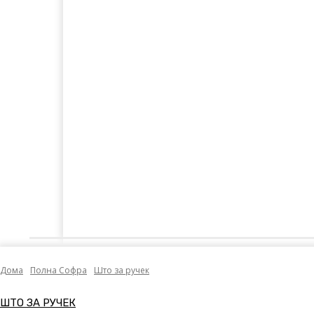
Дома
Лајкнато
Емотивни Нудисти
Пол
Дома
Полна Софра
Што за ручек
ШТО ЗА РУЧЕК