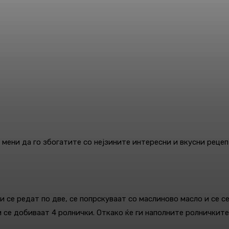
ени да го збогатите со нејзините интересни и вкусни рецеп
ои се редат по две, се попрскуваат со маслиново масло и се се
и се добиваат 4 ролнички. Откако ќе ги наполните ролничките,