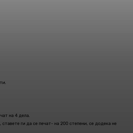
ти.
чат на 4 дела.
 ставете ги да се печат- на 200 степени, се додека не