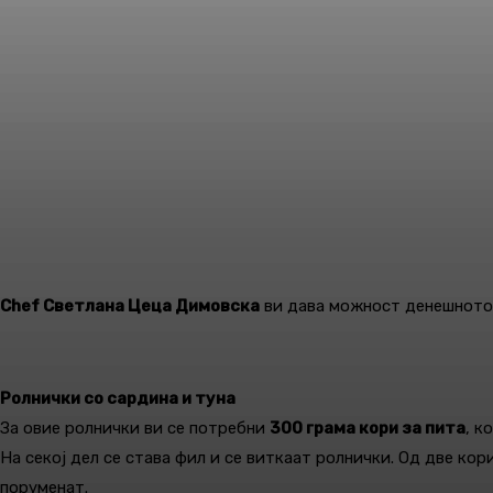
Chef Светлана Цеца Димовска
ви дава можност денешното м
Ролнички со сардина и туна
За овие ролнички ви се потребни
300 грама кори за пита
, к
На секој дел се става фил и се виткаат ролнички. Од две кор
поруменат.