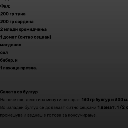
Фил:
200 гр туна
200 гр сардина
2 млади кромидчиња
1 домат (ситно сецкан)
магдонос
сол
бибер, и
1 лажица презла.
Салата со булгур
На почеток, десетина минути се варат
130 гр булгур и 300 м
Во изладен булгур се додаваат ситно сецкани
1 домат, 1 /2
промешува и веднаш е готова за консумирање.